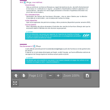
Page
1
/
2
Zoom
100%