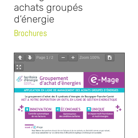
achats groupés
d’énergie
Brochures
Page
1
/
2
Zoom
100%