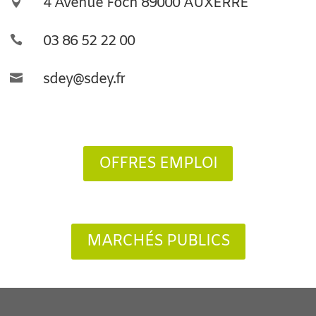
4 Avenue Foch 89000 AUXERRE

03 86 52 22 00

sdey@sdey.fr

OFFRES EMPLOI
MARCHÉS PUBLICS